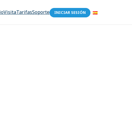
io
Visita
Tarifas
Soporte
INICIAR SESIÓN