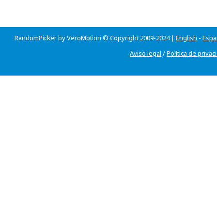
RandomPicker by VeroMotion © Copyright 2009-2024 |
English
-
Espa
Aviso legal
/
Política de privac