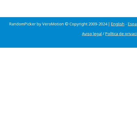
RandomPicker by VeroMotion © Copyright 2009-2024 |
English
-
Espa
Aviso legal
/
Política de privac