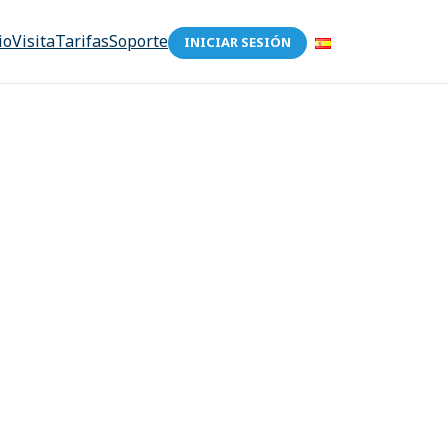
io
Visita
Tarifas
Soporte
INICIAR SESIÓN