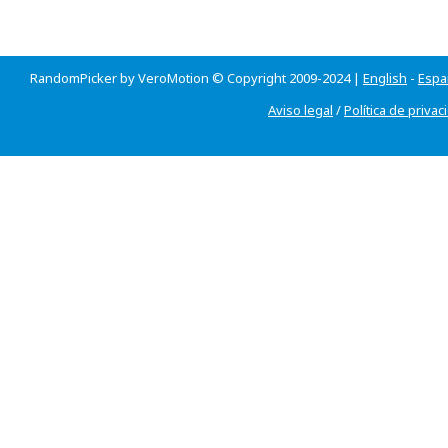
RandomPicker by VeroMotion © Copyright 2009-2024 |
English
-
Espa
Aviso legal
/
Política de privac