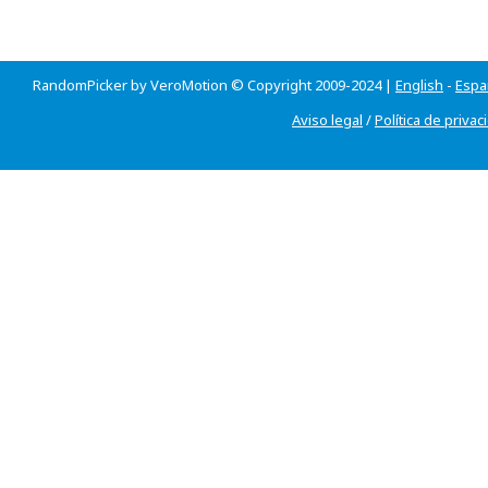
RandomPicker by VeroMotion © Copyright 2009-2024 |
English
-
Espa
Aviso legal
/
Política de privac