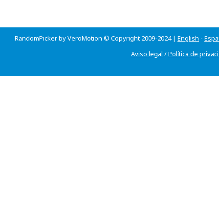
RandomPicker by VeroMotion © Copyright 2009-2024 |
English
-
Espa
Aviso legal
/
Política de privac