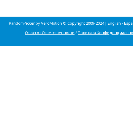
RandomPicker by VeroMotion © Copyright 2009-2024 |
English
-
Espa
Отказ от Ответственности
/
Политика Конфиденциально