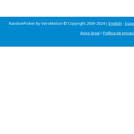
RandomPicker by VeroMotion © Copyright 2009-2024 |
English
-
Espa
Aviso legal
/
Política de privac