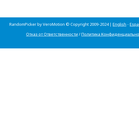
RandomPicker by VeroMotion © Copyright 2009-2024 |
English
-
Espa
Отказ от Ответственности
/
Политика Конфиденциально