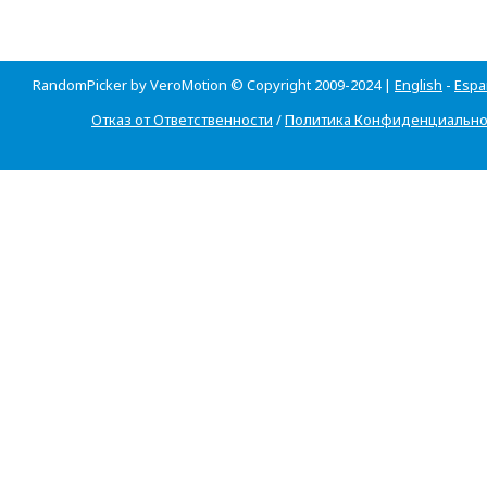
RandomPicker by VeroMotion © Copyright 2009-2024 |
English
-
Espa
Отказ от Ответственности
/
Политика Конфиденциально