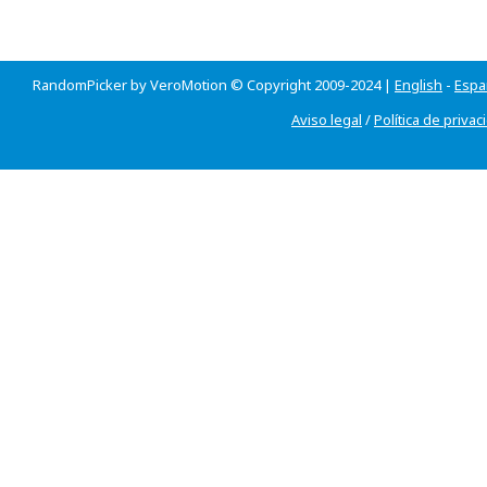
RandomPicker by VeroMotion © Copyright 2009-2024 |
English
-
Espa
Aviso legal
/
Política de privac