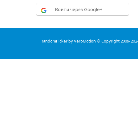
Войти через Google+
RandomPicker by VeroMotion © Copyright 2009-202