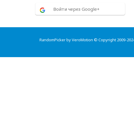
Войти через Google+
RandomPicker by VeroMotion © Copyright 2009-202