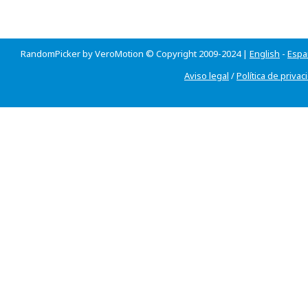
RandomPicker by VeroMotion © Copyright 2009-2024 |
English
-
Espa
Aviso legal
/
Política de privac