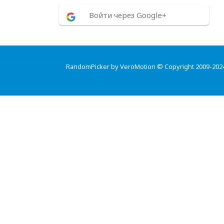
Войти через Google+
RandomPicker by VeroMotion © Copyright 2009-202