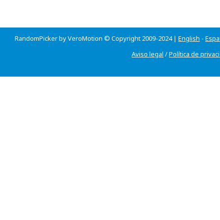
RandomPicker by VeroMotion © Copyright 2009-2024 |
English
-
Espa
Aviso legal
/
Política de privac