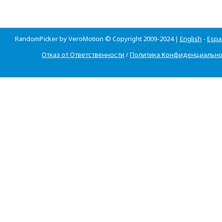
RandomPicker by VeroMotion © Copyright 2009-2024 |
English
-
Espa
Отказ от Ответственности
/
Политика Конфиденциально