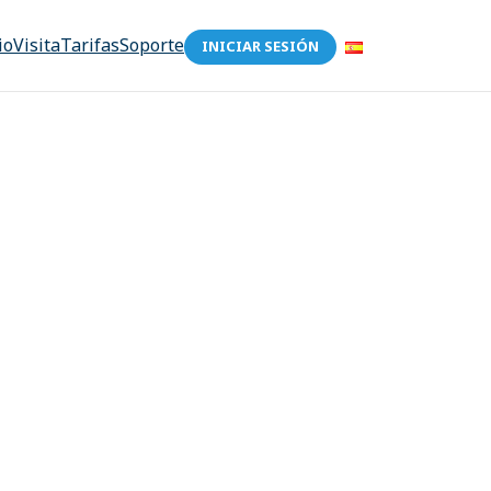
io
Visita
Tarifas
Soporte
INICIAR SESIÓN