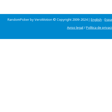
RandomPicker by VeroMotion © Copyright 2009-2024 |
English
-
Espa
Aviso legal
/
Política de privac