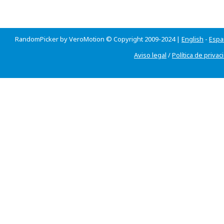
RandomPicker by VeroMotion © Copyright 2009-2024 |
English
-
Espa
Aviso legal
/
Política de privac