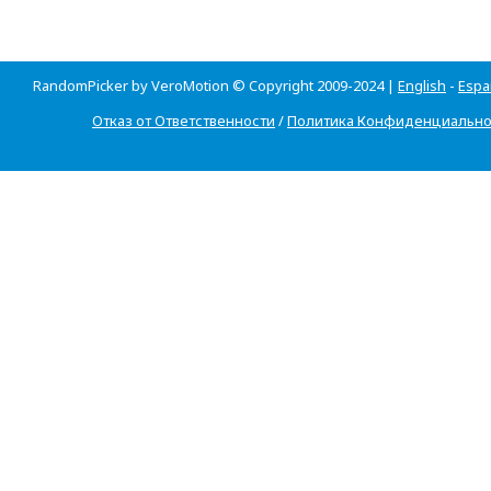
RandomPicker by VeroMotion © Copyright 2009-2024 |
English
-
Espa
Отказ от Ответственности
/
Политика Конфиденциально