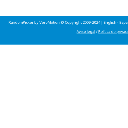
RandomPicker by VeroMotion © Copyright 2009-2024 |
English
-
Espa
Aviso legal
/
Política de privac