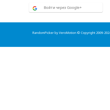
Войти через Google+
RandomPicker by VeroMotion © Copyright 2009-202