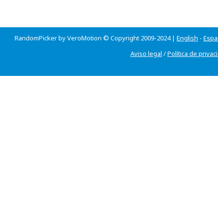
RandomPicker by VeroMotion © Copyright 2009-2024 |
English
-
Espa
Aviso legal
/
Política de privac