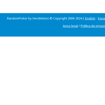
RandomPicker by VeroMotion © Copyright 2009-2024 |
English
-
Espa
Aviso legal
/
Política de privac