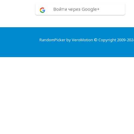
Войти через Google+
RandomPicker by VeroMotion © Copyright 2009-202