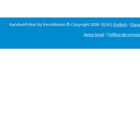
RandomPicker by VeroMotion © Copyright 2009-2024 |
English
-
Espa
Aviso legal
/
Política de privac