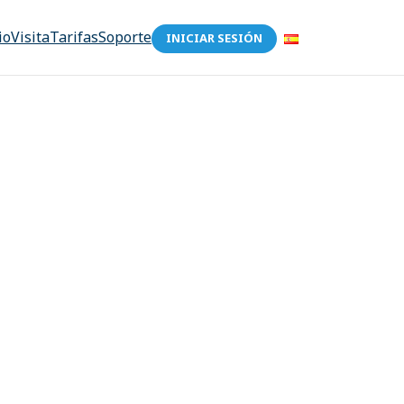
io
Visita
Tarifas
Soporte
INICIAR SESIÓN