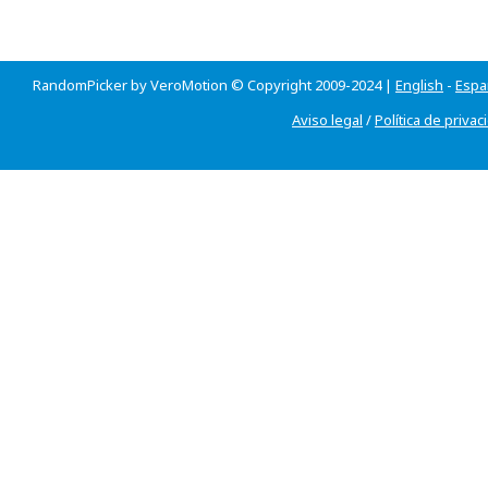
RandomPicker by VeroMotion © Copyright 2009-2024 |
English
-
Espa
Aviso legal
/
Política de privac