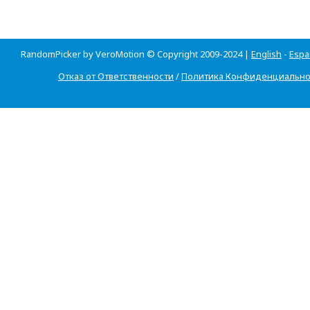
RandomPicker by VeroMotion © Copyright 2009-2024 |
English
-
Espa
Отказ от Ответственности
/
Политика Конфиденциально