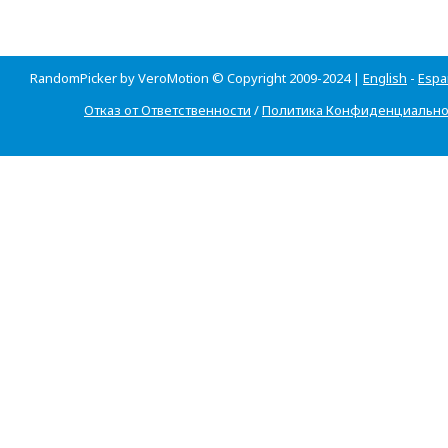
RandomPicker by VeroMotion © Copyright 2009-2024 |
English
-
Espa
Отказ от Ответственности
/
Политика Конфиденциально