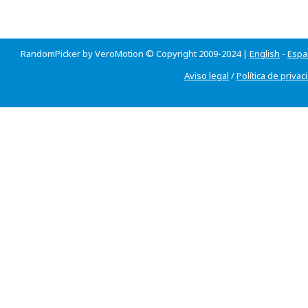
RandomPicker by VeroMotion © Copyright 2009-2024 |
English
-
Espa
Aviso legal
/
Política de privac