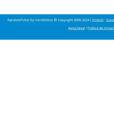
RandomPicker by VeroMotion © Copyright 2009-2024 |
English
-
Espa
Aviso legal
/
Política de privac