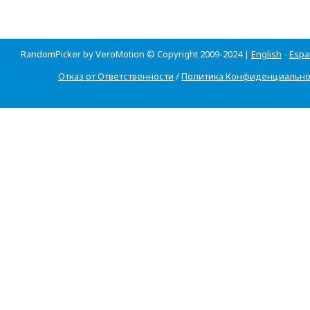
RandomPicker by VeroMotion © Copyright 2009-2024 |
English
-
Espa
Отказ от Ответственности
/
Политика Конфиденциально