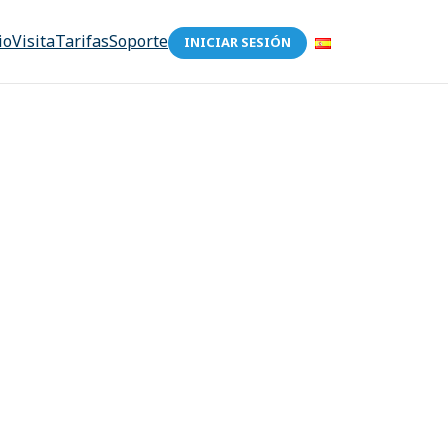
io
Visita
Tarifas
Soporte
INICIAR SESIÓN