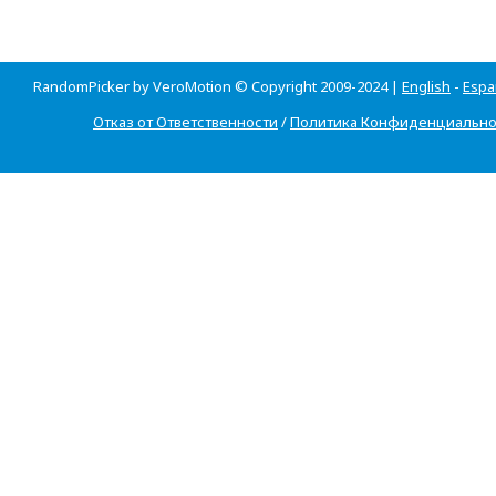
RandomPicker by VeroMotion © Copyright 2009-2024 |
English
-
Espa
Отказ от Ответственности
/
Политика Конфиденциально