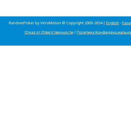
RandomPicker by VeroMotion © Copyright 2009-2024 |
English
-
Espa
Отказ от Ответственности
/
Политика Конфиденциально