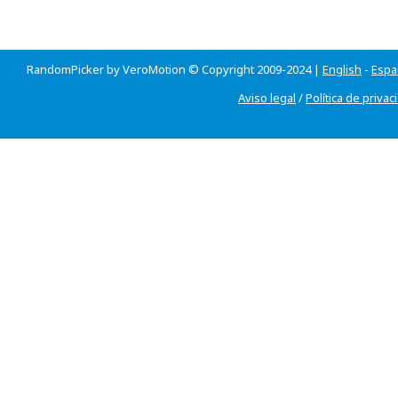
RandomPicker by VeroMotion © Copyright 2009-2024 |
English
-
Espa
Aviso legal
/
Política de privac