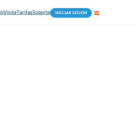
io
Visita
Tarifas
Soporte
INICIAR SESIÓN