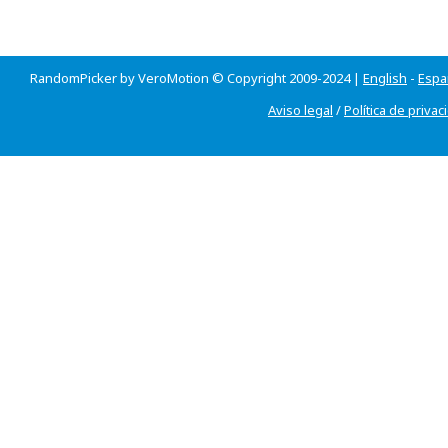
RandomPicker by VeroMotion © Copyright 2009-2024 |
English
-
Espa
Aviso legal
/
Política de privac