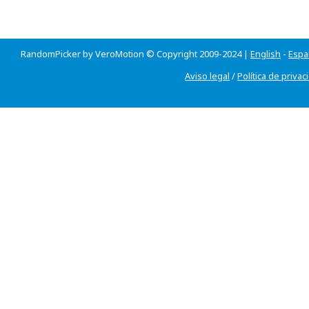
RandomPicker by VeroMotion © Copyright 2009-2024 |
English
-
Espa
Aviso legal
/
Política de privac