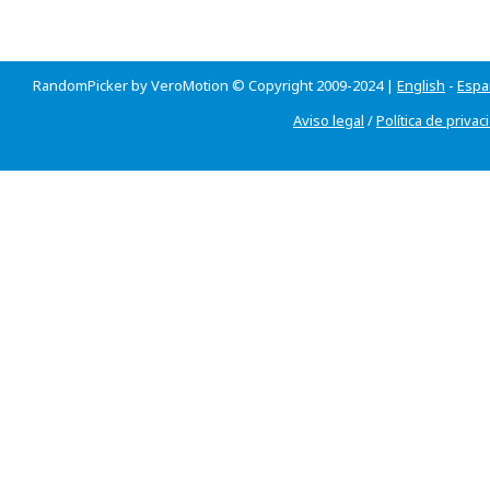
RandomPicker by VeroMotion © Copyright 2009-2024 |
English
-
Espa
Aviso legal
/
Política de privac