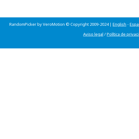
RandomPicker by VeroMotion © Copyright 2009-2024 |
English
-
Espa
Aviso legal
/
Política de privac