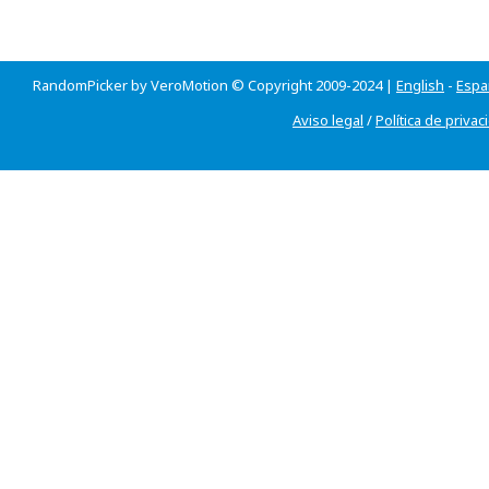
RandomPicker by VeroMotion © Copyright 2009-2024 |
English
-
Espa
Aviso legal
/
Política de privac