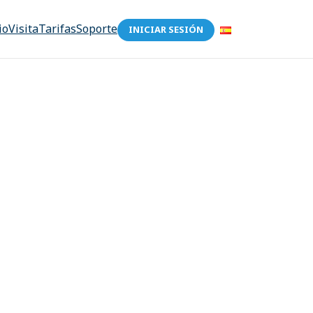
io
Visita
Tarifas
Soporte
INICIAR SESIÓN