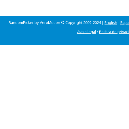
RandomPicker by VeroMotion © Copyright 2009-2024 |
English
-
Espa
Aviso legal
/
Política de privac