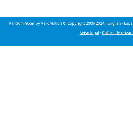
RandomPicker by VeroMotion © Copyright 2009-2024 |
English
-
Espa
Aviso legal
/
Política de privac