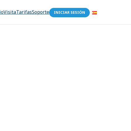
io
Visita
Tarifas
Soporte
INICIAR SESIÓN