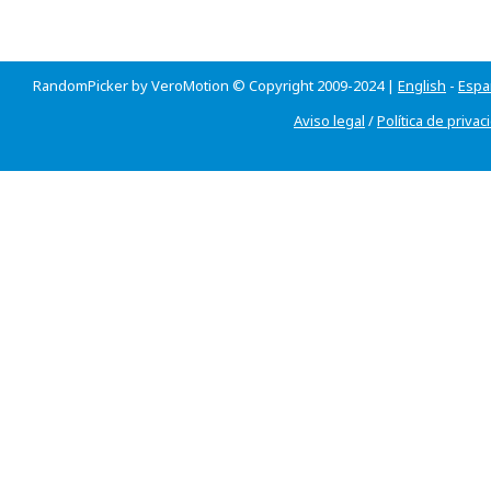
RandomPicker by VeroMotion © Copyright 2009-2024 |
English
-
Espa
Aviso legal
/
Política de privac